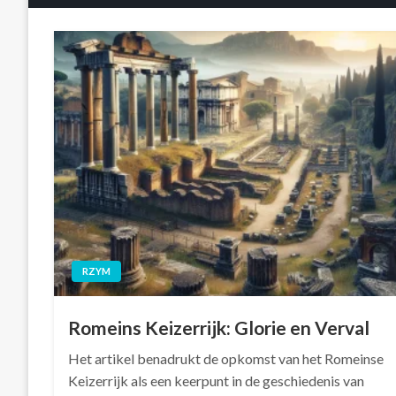
RZYM
Romeins Keizerrijk: Glorie en Verval
Het artikel benadrukt de opkomst van het Romeinse
Keizerrijk als een keerpunt in de geschiedenis van