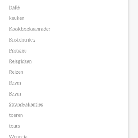
Italië
keuken
Kookboekaanrader
Kustdorpjes
Pompeii
Reisgidsen
Reizen
Rzym
Rzym
Strandvakanties
toeren
tours
Wenecja