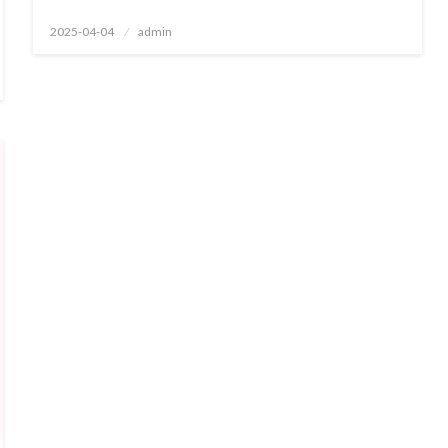
Geplaatst
2025-04-04
admin
op