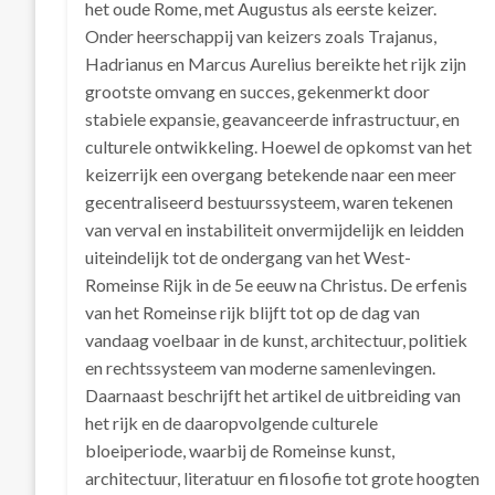
het oude Rome, met Augustus als eerste keizer.
Onder heerschappij van keizers zoals Trajanus,
Hadrianus en Marcus Aurelius bereikte het rijk zijn
grootste omvang en succes, gekenmerkt door
stabiele expansie, geavanceerde infrastructuur, en
culturele ontwikkeling. Hoewel de opkomst van het
keizerrijk een overgang betekende naar een meer
gecentraliseerd bestuurssysteem, waren tekenen
van verval en instabiliteit onvermijdelijk en leidden
uiteindelijk tot de ondergang van het West-
Romeinse Rijk in de 5e eeuw na Christus. De erfenis
van het Romeinse rijk blijft tot op de dag van
vandaag voelbaar in de kunst, architectuur, politiek
en rechtssysteem van moderne samenlevingen.
Daarnaast beschrijft het artikel de uitbreiding van
het rijk en de daaropvolgende culturele
bloeiperiode, waarbij de Romeinse kunst,
architectuur, literatuur en filosofie tot grote hoogten