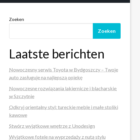
Zoeken
Zoeken
Laatste berichten
Nowoczesny serwis Toyota w Bydgoszczy – Twoje
auto zasługuje na najlepszą opiekę
Nowoczesne rozwiązania lakiernicze i blacharskie
w Szczytnie
Odkryj orientalny styl: tureckie meble i małe stoliki
kawowe
Stwórz wyjątkowe wnętrze z Unodesign
Wyjątkowe fotele na wyprzedaży z nutą stylu