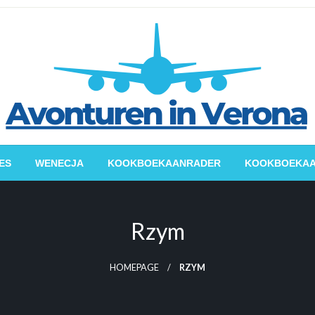
splannen, praktische tips, reisverhalen
vonturen in Verona
ES
WENECJA
KOOKBOEKAANRADER
KOOKBOEKA
Rzym
HOMEPAGE
RZYM