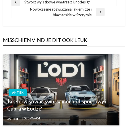
Bericht
Stwórz wyjątkowe wnętrze z Unodesign
Vorige
navigatie
Nowoczesne rozwiązania lakiernicze i
bericht
Volgend
blacharskie w Szczytnie
bericht
MISSCHIEN VIND JE DIT OOK LEUK
ANTIEK
Jak serwisować swój samochód sportowy i
Cupra w Łodzi?
admin
2025-06-04