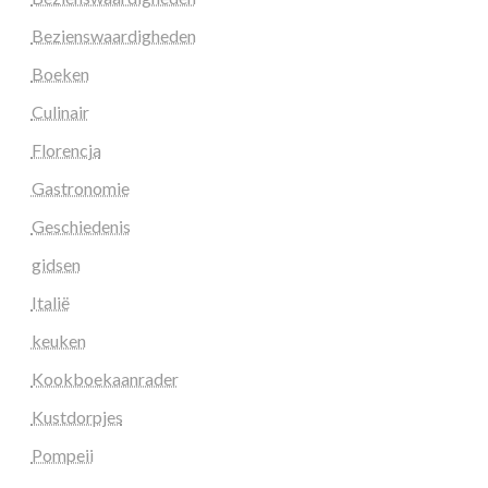
Bezienswaardigheden
Boeken
Culinair
Florencja
Gastronomie
Geschiedenis
gidsen
Italië
keuken
Kookboekaanrader
Kustdorpjes
Pompeii