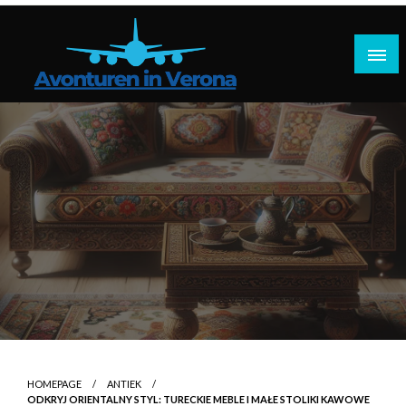
Doorgaan
naar
inhoud
Reisplannen, praktische tips, reisverhalen
Avonturen in Verona
HOMEPAGE
ANTIEK
ODKRYJ ORIENTALNY STYL: TURECKIE MEBLE I MAŁE STOLIKI KAWOWE