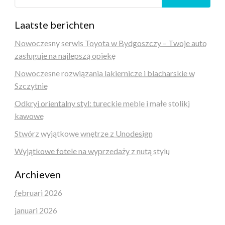
Laatste berichten
Nowoczesny serwis Toyota w Bydgoszczy – Twoje auto
zasługuje na najlepszą opiekę
Nowoczesne rozwiązania lakiernicze i blacharskie w
Szczytnie
Odkryj orientalny styl: tureckie meble i małe stoliki
kawowe
Stwórz wyjątkowe wnętrze z Unodesign
Wyjątkowe fotele na wyprzedaży z nutą stylu
Archieven
februari 2026
januari 2026