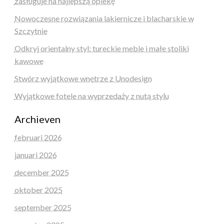
zasługuje na najlepszą opiekę
Nowoczesne rozwiązania lakiernicze i blacharskie w
Szczytnie
Odkryj orientalny styl: tureckie meble i małe stoliki
kawowe
Stwórz wyjątkowe wnętrze z Unodesign
Wyjątkowe fotele na wyprzedaży z nutą stylu
Archieven
februari 2026
januari 2026
december 2025
oktober 2025
september 2025