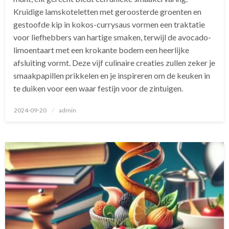
Kruidige lamskoteletten met geroosterde groenten en
gestoofde kip in kokos-currysaus vormen een traktatie
voor liefhebbers van hartige smaken, terwijl de avocado-
limoentaart met een krokante bodem een heerlijke
afsluiting vormt. Deze vijf culinaire creaties zullen zeker je
smaakpapillen prikkelen en je inspireren om de keuken in
te duiken voor een waar festijn voor de zintuigen.
Geplaatst
2024-09-20
admin
op