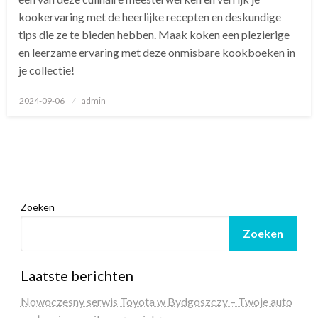
kookervaring met de heerlijke recepten en deskundige
tips die ze te bieden hebben. Maak koken een plezierige
en leerzame ervaring met deze onmisbare kookboeken in
je collectie!
Geplaatst
2024-09-06
admin
op
Zoeken
Zoeken
Laatste berichten
Nowoczesny serwis Toyota w Bydgoszczy – Twoje auto