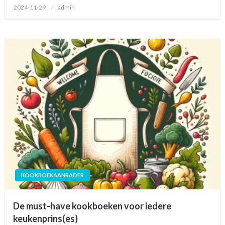
Geplaatst
2024-11-29
admin
op
KOOKBOEKAANRADER
De must-have kookboeken voor iedere
keukenprins(es)