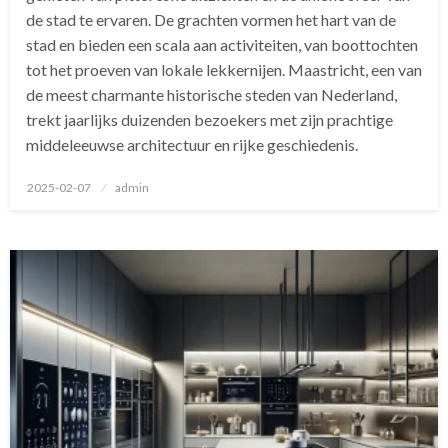
de stad te ervaren. De grachten vormen het hart van de
stad en bieden een scala aan activiteiten, van boottochten
tot het proeven van lokale lekkernijen. Maastricht, een van
de meest charmante historische steden van Nederland,
trekt jaarlijks duizenden bezoekers met zijn prachtige
middeleeuwse architectuur en rijke geschiedenis.
Geplaatst
2025-02-07
admin
op