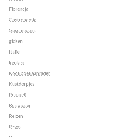
Florencja
Gastronomie
Geschiedenis
gidsen
Italië
keuken
Kookboekaanrader
Kustdorpjes
Pompeii
Reisgidsen
Reizen
Rzym