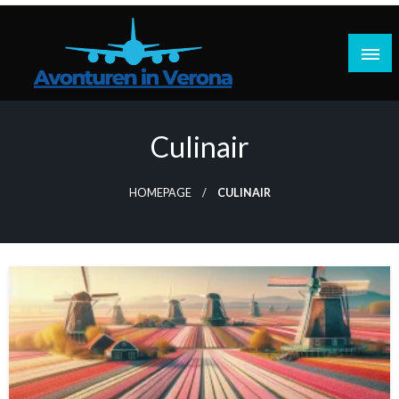
Doorgaan
naar
inhoud
Reisplannen, praktische tips, reisverhalen
Avonturen in Verona
Culinair
HOMEPAGE
CULINAIR