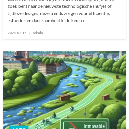
zoek bent naar de nieuwste technologische snufjes of
tijdloze designs, deze trends zorgen voor efficiëntie,
esthetiek en duurzaamheid in de keuken.
Geplaatst
2025-01-17
admin
op
TOEREN