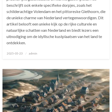
beschrijft ook enkele specifieke dorpjes, zoals het
schilderachtige Volendam en het pittoreske Giethoorn, die
de unieke charme van Nederland vertegenwoordigen. Dit
artikel belooft een unieke kijk op de rijke culturele en
natuurlijke schatten van Nederland en biedt lezers een
uitnodiging om de idyllische kustplaatsen van het land te
ontdekken.
Geplaatst
2025-05-23
admin
op