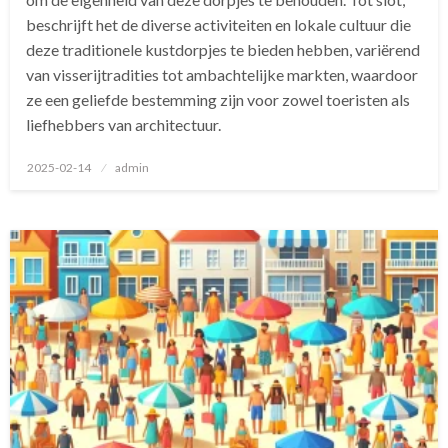
beschrijft het de diverse activiteiten en lokale cultuur die
deze traditionele kustdorpjes te bieden hebben, variërend
van visserijtradities tot ambachtelijke markten, waardoor
ze een geliefde bestemming zijn voor zowel toeristen als
liefhebbers van architectuur.
Geplaatst
2025-02-14
admin
op