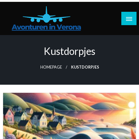
Doorgaan
naar
inhoud
Reisplannen, praktische tips, reisverhalen
Avonturen in Verona
Kustdorpjes
HOMEPAGE
KUSTDORPJES