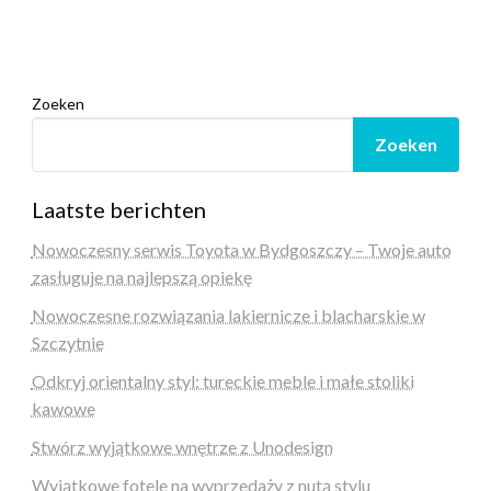
Zoeken
Zoeken
Laatste berichten
Nowoczesny serwis Toyota w Bydgoszczy – Twoje auto
zasługuje na najlepszą opiekę
Nowoczesne rozwiązania lakiernicze i blacharskie w
Szczytnie
Odkryj orientalny styl: tureckie meble i małe stoliki
kawowe
Stwórz wyjątkowe wnętrze z Unodesign
Wyjątkowe fotele na wyprzedaży z nutą stylu