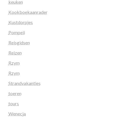
keuken
Kookboekaanrader
Kustdorpjes
Pompeii
Reisgidsen
Reizen
Rzym
Rzym
Strandvakanties
toeren
tours
Wenecja