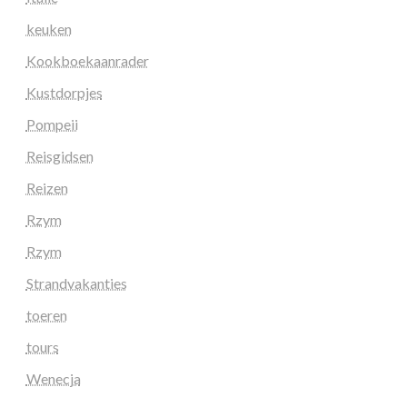
keuken
Kookboekaanrader
Kustdorpjes
Pompeii
Reisgidsen
Reizen
Rzym
Rzym
Strandvakanties
toeren
tours
Wenecja