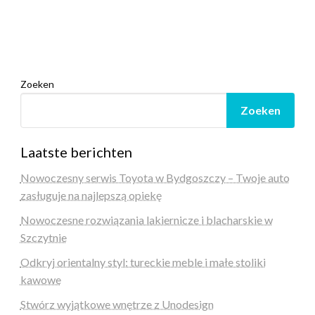
Zoeken
Zoeken
Laatste berichten
Nowoczesny serwis Toyota w Bydgoszczy – Twoje auto
zasługuje na najlepszą opiekę
Nowoczesne rozwiązania lakiernicze i blacharskie w
Szczytnie
Odkryj orientalny styl: tureckie meble i małe stoliki
kawowe
Stwórz wyjątkowe wnętrze z Unodesign