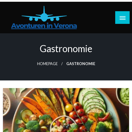
Doorgaan
naar
inhoud
Reisplannen, praktische tips, reisverhalen
Avonturen in Verona
Gastronomie
HOMEPAGE
GASTRONOMIE