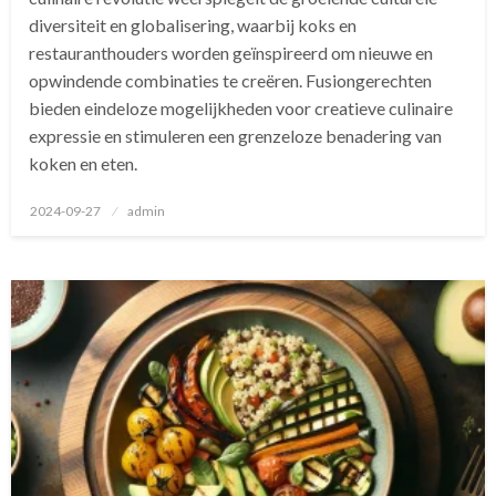
diversiteit en globalisering, waarbij koks en
restauranthouders worden geïnspireerd om nieuwe en
opwindende combinaties te creëren. Fusiongerechten
bieden eindeloze mogelijkheden voor creatieve culinaire
expressie en stimuleren een grenzeloze benadering van
koken en eten.
Geplaatst
2024-09-27
admin
op