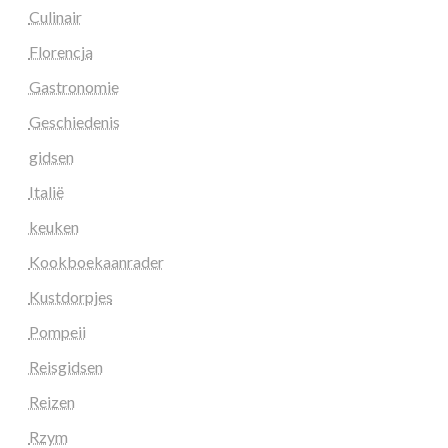
Culinair
Florencja
Gastronomie
Geschiedenis
gidsen
Italië
keuken
Kookboekaanrader
Kustdorpjes
Pompeii
Reisgidsen
Reizen
Rzym