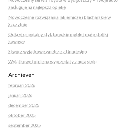
zasługuje na najlepszą opiekę
Nowoczesne rozwiązania lakiernicze i blacharskie w
Szczytnie
Odkryj orientalny styl: tureckie meble i małe stoliki
kawowe
Stwórz wyjątkowe wnętrze z Unodesign
Wyjątkowe fotele na wyprzedaży z nutą stylu
Archieven
februari 2026
januari 2026
december 2025
oktober 2025
september 2025