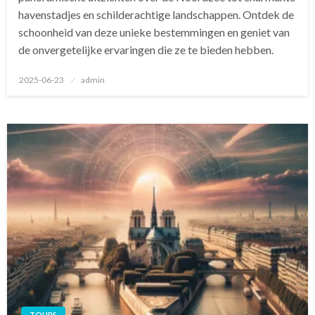
havenstadjes en schilderachtige landschappen. Ontdek de
schoonheid van deze unieke bestemmingen en geniet van
de onvergetelijke ervaringen die ze te bieden hebben.
Geplaatst
2025-06-23
admin
op
TOURS