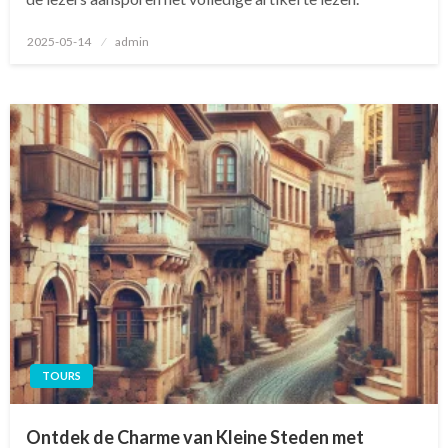
Geplaatst
2025-05-14
admin
op
TOURS
Ontdek de Charme van Kleine Steden met