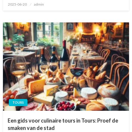
Geplaatst
2025-06-20
admin
op
TOURS
Een gids voor culinaire tours in Tours: Proef de
smaken van de stad