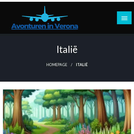
Doorgaan
naar
inhoud
Reisplannen, praktische tips, reisverhalen
Avonturen in Verona
Italië
HOMEPAGE
ITALIË