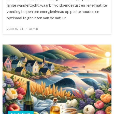
lange wandeltocht, waarbij voldoende rust en regelmatige
voeding helpen om energieniveau op peil te houden en
optimaal te genieten van de natuur.
Geplaatst
2025-07-11
admin
op
KUSTDORPJES