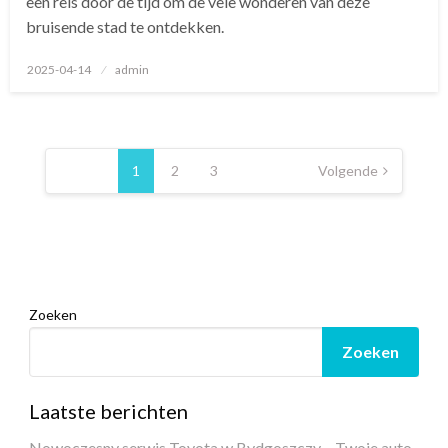
een reis door de tijd om de vele wonderen van deze
bruisende stad te ontdekken.
Geplaatst
2025-04-14
admin
op
Berichten
paginering
1
2
3
Volgende
Zoeken
Zoeken
Laatste berichten
Nowoczesny serwis Toyota w Bydgoszczy – Twoje auto