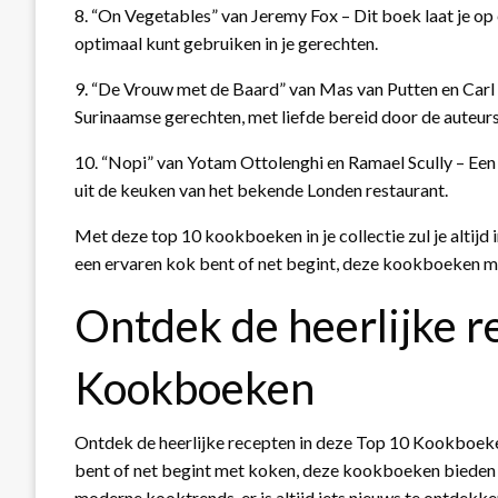
8. “On Vegetables” van Jeremy Fox – Dit boek laat je op 
optimaal kunt gebruiken in je gerechten.
9. “De Vrouw met de Baard” van Mas van Putten en Carl
Surinaamse gerechten, met liefde bereid door de auteurs
10. “Nopi” van Yotam Ottolenghi en Ramael Scully – E
uit de keuken van het bekende Londen restaurant.
Met deze top 10 kookboeken in je collectie zul je altijd 
een ervaren kok bent of net begint, deze kookboeken 
Ontdek de heerlijke r
Kookboeken
Ontdek de heerlijke recepten in deze Top 10 Kookboeken
bent of net begint met koken, deze kookboeken bieden v
moderne kooktrends, er is altijd iets nieuws te ontdekken