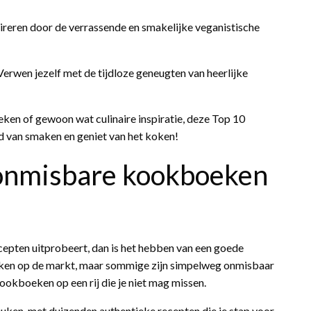
pireren door de verrassende en smakelijke veganistische
erwen jezelf met de tijdloze geneugten van heerlijke
ken of gewoon wat culinaire inspiratie, deze Top 10
 van smaken en geniet van het koken!
 onmisbare kookboeken
cepten uitprobeert, dan is het hebben van een goede
eken op de markt, maar sommige zijn simpelweg onmisbaar
 kookboeken op een rij die je niet mag missen.
 keuken, met duizenden authentieke recepten die je stap voor