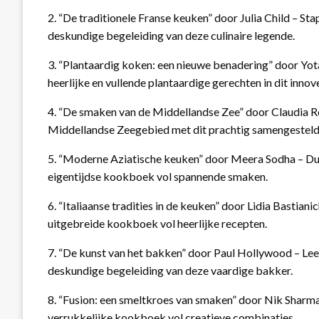
2. “De traditionele Franse keuken” door Julia Child – St
deskundige begeleiding van deze culinaire legende.
3. “Plantaardig koken: een nieuwe benadering” door Yot
heerlijke en vullende plantaardige gerechten in dit inn
4. “De smaken van de Middellandse Zee” door Claudia 
Middellandse Zeegebied met dit prachtig samengestel
5. “Moderne Aziatische keuken” door Meera Sodha – Dui
eigentijdse kookboek vol spannende smaken.
6. “Italiaanse tradities in de keuken” door Lidia Bastiani
uitgebreide kookboek vol heerlijke recepten.
7. “De kunst van het bakken” door Paul Hollywood – Le
deskundige begeleiding van deze vaardige bakker.
8. “Fusion: een smeltkroes van smaken” door Nik Sharm
verrukkelijke kookboek vol creatieve combinaties.