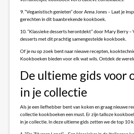
9. “Veganistisch genieten” door Anna Jones – Laat je ins
gerechten in dit baanbrekende kookboek.
10. “Klassieke desserts herontdekt” door Mary Berry – V
desserts met dit prachtig samengestelde kookboek.
Of je nu op zoek bent naar nieuwe recepten, kooktechnie
Kookboeken bieden voor elk wat wils. Ontdek de wereld
De ultieme gids voor
in je collectie
Als je een liefhebber bent van koken en graag nieuwe re
collectie kookboeken een must. Er zijn talloze kookbo
in je collectie. In deze ultieme gids zetten we de top 10
1. “De Zilveren Lepel” – Een klassieker in de Italiaanse