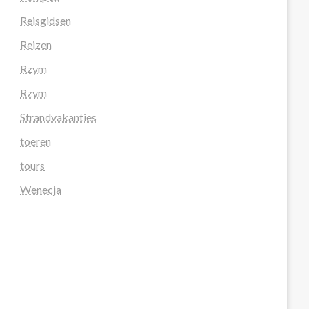
Reisgidsen
Reizen
Rzym
Rzym
Strandvakanties
toeren
tours
Wenecja