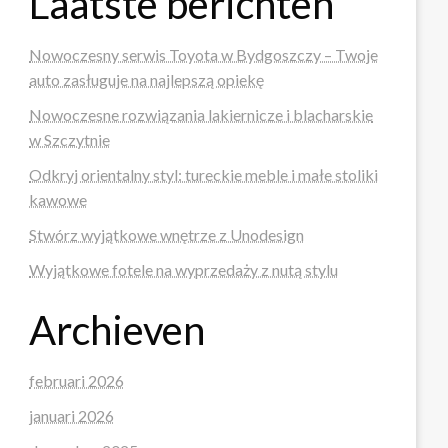
Laatste berichten
Nowoczesny serwis Toyota w Bydgoszczy – Twoje
auto zasługuje na najlepszą opiekę
Nowoczesne rozwiązania lakiernicze i blacharskie
w Szczytnie
Odkryj orientalny styl: tureckie meble i małe stoliki
kawowe
Stwórz wyjątkowe wnętrze z Unodesign
Wyjątkowe fotele na wyprzedaży z nutą stylu
Archieven
februari 2026
januari 2026