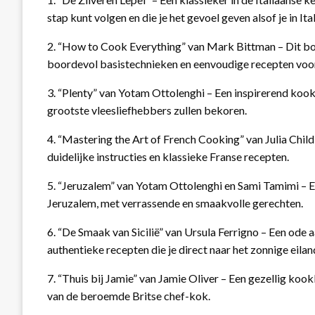
stap kunt volgen en die je het gevoel geven alsof je in Ita
2. “How to Cook Everything” van Mark Bittman – Dit bo
boordevol basistechnieken en eenvoudige recepten voor
3. “Plenty” van Yotam Ottolenghi – Een inspirerend kook
grootste vleesliefhebbers zullen bekoren.
4. “Mastering the Art of French Cooking” van Julia Child
duidelijke instructies en klassieke Franse recepten.
5. “Jeruzalem” van Yotam Ottolenghi en Sami Tamimi – E
Jeruzalem, met verrassende en smaakvolle gerechten.
6. “De Smaak van Sicilië” van Ursula Ferrigno – Een ode 
authentieke recepten die je direct naar het zonnige eilan
7. “Thuis bij Jamie” van Jamie Oliver – Een gezellig ko
van de beroemde Britse chef-kok.