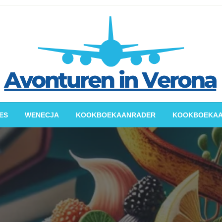
splannen, praktische tips, reisverhalen
vonturen in Verona
ES
WENECJA
KOOKBOEKAANRADER
KOOKBOEKA