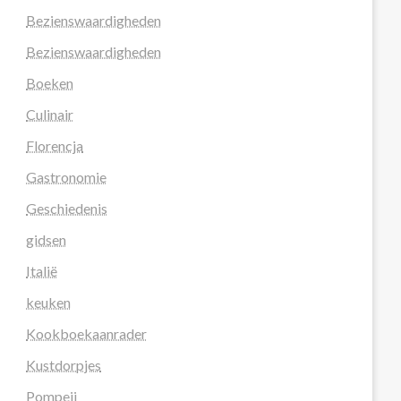
Bezienswaardigheden
Bezienswaardigheden
Boeken
Culinair
Florencja
Gastronomie
Geschiedenis
gidsen
Italië
keuken
Kookboekaanrader
Kustdorpjes
Pompeii