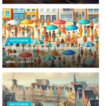
KUSTDORPJES
De Beste Kustdorpjes om te Bezoeken Deze
Zomer
admin
2024-10-25
KUSTDORPJES