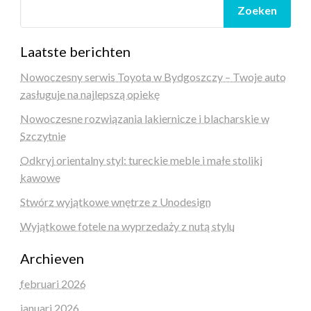
Zoeken
Laatste berichten
Nowoczesny serwis Toyota w Bydgoszczy – Twoje auto
zasługuje na najlepszą opiekę
Nowoczesne rozwiązania lakiernicze i blacharskie w
Szczytnie
Odkryj orientalny styl: tureckie meble i małe stoliki
kawowe
Stwórz wyjątkowe wnętrze z Unodesign
Wyjątkowe fotele na wyprzedaży z nutą stylu
Archieven
februari 2026
januari 2026