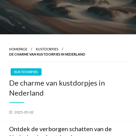
HOMEPAGE
KUSTDORPJES
DE CHARME VAN KUSTDORPJES IN NEDERLAND
KUSTDORPJES
De charme van kustdorpjes in
Nederland
Geplaatst
2025-05-02
op
Ontdek de verborgen schatten van de