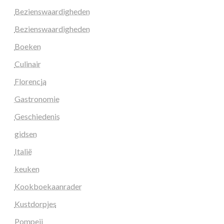
Bezienswaardigheden
Bezienswaardigheden
Boeken
Culinair
Florencja
Gastronomie
Geschiedenis
gidsen
Italië
keuken
Kookboekaanrader
Kustdorpjes
Pompeii