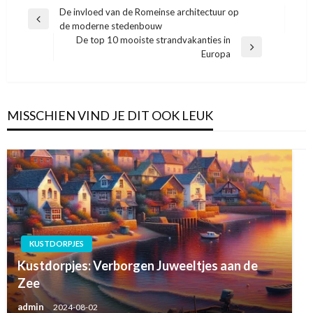
Bericht
De invloed van de Romeinse architectuur op
Vorige
de moderne stedenbouw
navigatie
bericht
De top 10 mooiste strandvakanties in
Volgend
Europa
bericht
MISSCHIEN VIND JE DIT OOK LEUK
KUSTDORPJES
Kustdorpjes: Verborgen Juweeltjes aan de
Zee
admin
2024-08-02