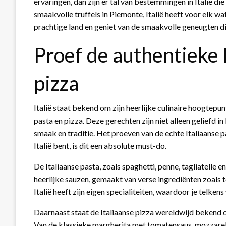
ervaringen, dan zijn er tal van bestemmingen in Italië die
smaakvolle truffels in Piemonte, Italië heeft voor elk 
prachtige land en geniet van de smaakvolle geneugten di
Proef de authentieke 
pizza
Italië staat bekend om zijn heerlijke culinaire hoogtepun
pasta en pizza. Deze gerechten zijn niet alleen geliefd i
smaak en traditie. Het proeven van de echte Italiaanse pa
Italië bent, is dit een absolute must-do.
De Italiaanse pasta, zoals spaghetti, penne, tagliatelle
heerlijke sauzen, gemaakt van verse ingrediënten zoals t
Italië heeft zijn eigen specialiteiten, waardoor je telk
Daarnaast staat de Italiaanse pizza wereldwijd bekend o
Van de klassieke margherita met tomatensaus, mozzarell