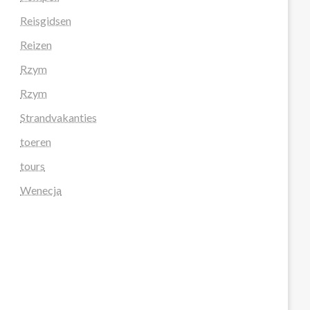
Reisgidsen
Reizen
Rzym
Rzym
Strandvakanties
toeren
tours
Wenecja