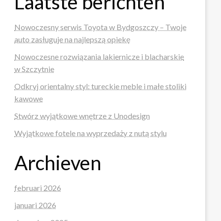
Laatste berichten
Nowoczesny serwis Toyota w Bydgoszczy – Twoje
auto zasługuje na najlepszą opiekę
Nowoczesne rozwiązania lakiernicze i blacharskie
w Szczytnie
Odkryj orientalny styl: tureckie meble i małe stoliki
kawowe
Stwórz wyjątkowe wnętrze z Unodesign
Wyjątkowe fotele na wyprzedaży z nutą stylu
Archieven
februari 2026
januari 2026