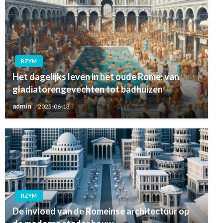
RZYM
Het dagelijks leven in het oude Rome: van
gladiatorengevechten tot badhuizen
admin
2025-06-13
RZYM
De invloed van de Romeinse architectuur op