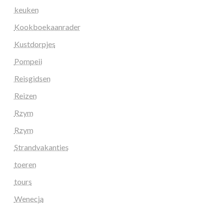
keuken
Kookboekaanrader
Kustdorpjes
Pompeii
Reisgidsen
Reizen
Rzym
Rzym
Strandvakanties
toeren
tours
Wenecja