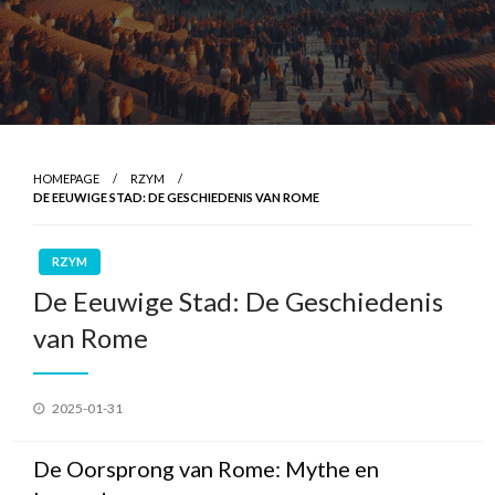
HOMEPAGE
RZYM
DE EEUWIGE STAD: DE GESCHIEDENIS VAN ROME
RZYM
De Eeuwige Stad: De Geschiedenis
van Rome
Geplaatst
2025-01-31
op
De Oorsprong van Rome: Mythe en