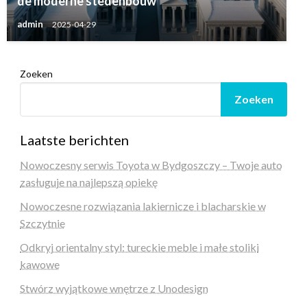
de moderne stedenbouw
admin
2025-04-29
Zoeken
Zoeken
Laatste berichten
Nowoczesny serwis Toyota w Bydgoszczy – Twoje auto
zasługuje na najlepszą opiekę
Nowoczesne rozwiązania lakiernicze i blacharskie w
Szczytnie
Odkryj orientalny styl: tureckie meble i małe stoliki
kawowe
Stwórz wyjątkowe wnętrze z Unodesign