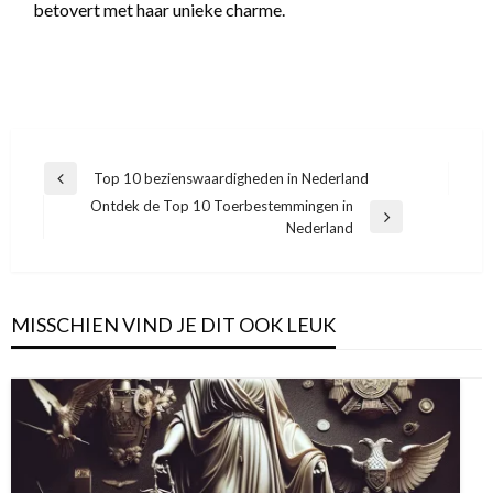
betovert met haar unieke charme.
Bericht
Top 10 bezienswaardigheden in Nederland
Vorige
navigatie
Ontdek de Top 10 Toerbestemmingen in
bericht
Volgend
Nederland
bericht
MISSCHIEN VIND JE DIT OOK LEUK