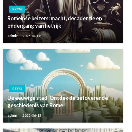
RZYM
Romeinse keizers: macht, decadentie en
ondergang van het rijk
admin
2025-06-08
RZYM
De eeuwige stad: Ontdek de betoverende
geschiedenis van Rome
admin
2025-06-13