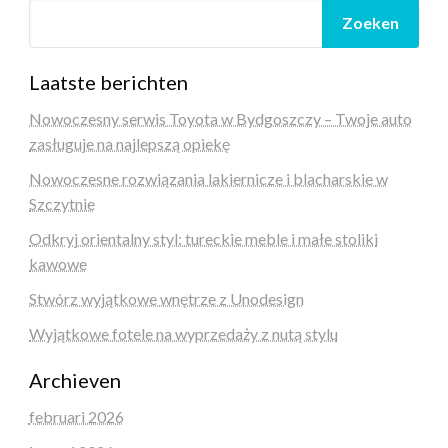
Zoeken
Laatste berichten
Nowoczesny serwis Toyota w Bydgoszczy – Twoje auto
zasługuje na najlepszą opiekę
Nowoczesne rozwiązania lakiernicze i blacharskie w
Szczytnie
Odkryj orientalny styl: tureckie meble i małe stoliki
kawowe
Stwórz wyjątkowe wnętrze z Unodesign
Wyjątkowe fotele na wyprzedaży z nutą stylu
Archieven
februari 2026