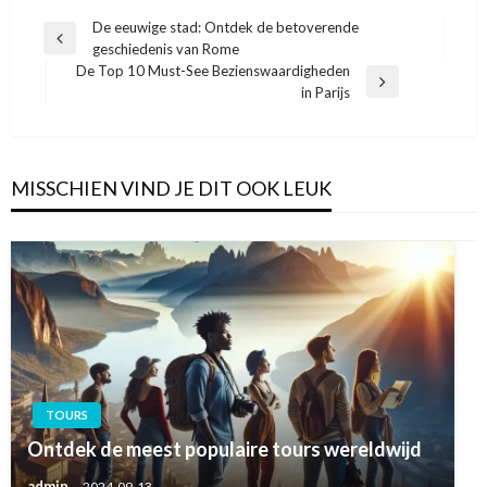
Bericht
De eeuwige stad: Ontdek de betoverende
Vorige
geschiedenis van Rome
navigatie
bericht
De Top 10 Must-See Bezienswaardigheden
Volgend
in Parijs
bericht
MISSCHIEN VIND JE DIT OOK LEUK
TOURS
Ontdek de meest populaire tours wereldwijd
admin
2024-09-13