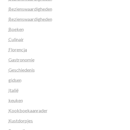
Bezienswaardigheden
Bezienswaardigheden
Boeken
Culinair
Florencja
Gastronomie
Geschiedenis
gidsen
Italië
keuken
Kookboekaanrader
Kustdorpjes