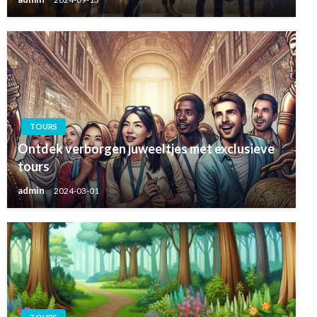
TOURS
Ontdek verborgen juweeltjes met exclusieve
tours
admin
2024-03-01