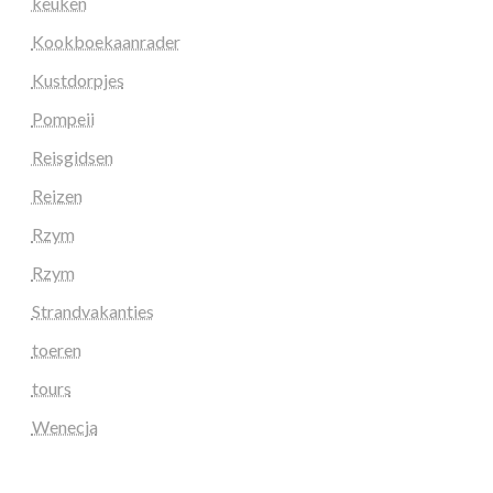
keuken
Kookboekaanrader
Kustdorpjes
Pompeii
Reisgidsen
Reizen
Rzym
Rzym
Strandvakanties
toeren
tours
Wenecja