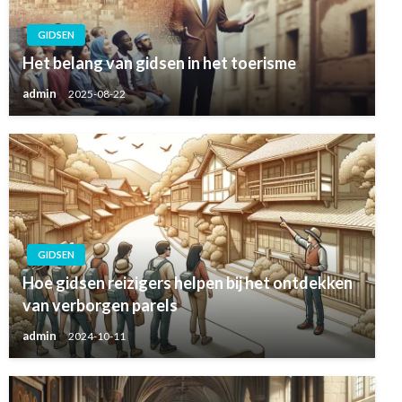
GIDSEN
Het belang van gidsen in het toerisme
admin
2025-08-22
GIDSEN
Hoe gidsen reizigers helpen bij het ontdekken
van verborgen parels
admin
2024-10-11