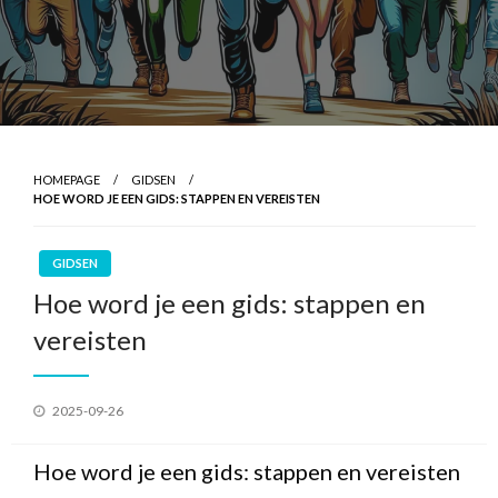
HOMEPAGE
GIDSEN
HOE WORD JE EEN GIDS: STAPPEN EN VEREISTEN
GIDSEN
Hoe word je een gids: stappen en
vereisten
Geplaatst
2025-09-26
op
Hoe word je een gids: stappen en vereisten