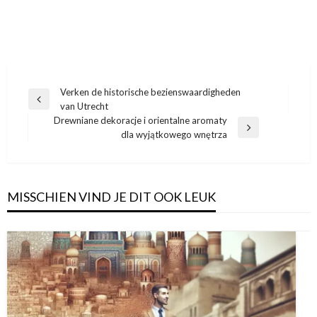
Bericht
Verken de historische bezienswaardigheden
Vorige
van Utrecht
navigatie
bericht
Drewniane dekoracje i orientalne aromaty
Volgend
dla wyjątkowego wnętrza
bericht
MISSCHIEN VIND JE DIT OOK LEUK