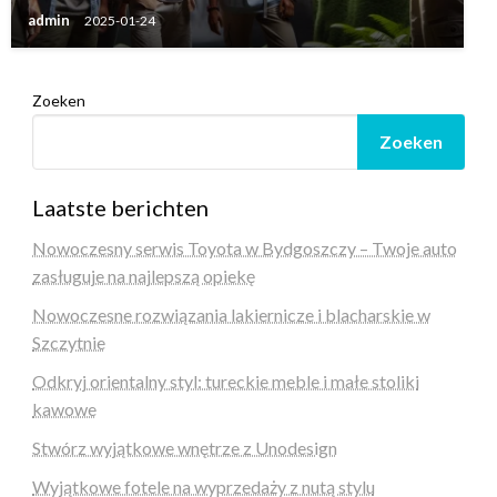
admin
2025-01-24
Zoeken
Zoeken
Laatste berichten
Nowoczesny serwis Toyota w Bydgoszczy – Twoje auto
zasługuje na najlepszą opiekę
Nowoczesne rozwiązania lakiernicze i blacharskie w
Szczytnie
Odkryj orientalny styl: tureckie meble i małe stoliki
kawowe
Stwórz wyjątkowe wnętrze z Unodesign
Wyjątkowe fotele na wyprzedaży z nutą stylu