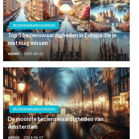
BEZIENSWAARDIGHEDEN
Top 5 bezienswaardigheden in Europa die je
niet mag missen
admin
2025-02-21
BEZIENSWAARDIGHEDEN
De mooiste bezienswaardigheden van
Amsterdam
admin
2024-06-07