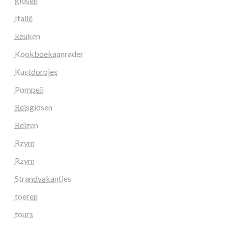
gidsen
Italië
keuken
Kookboekaanrader
Kustdorpjes
Pompeii
Reisgidsen
Reizen
Rzym
Rzym
Strandvakanties
toeren
tours