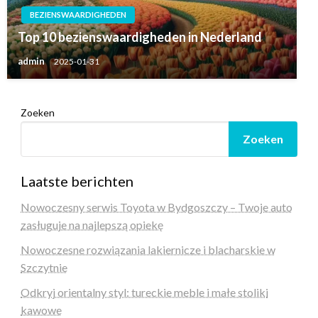
BEZIENSWAARDIGHEDEN
Top 10 bezienswaardigheden in Nederland
admin
2025-01-31
Zoeken
Zoeken
Laatste berichten
Nowoczesny serwis Toyota w Bydgoszczy – Twoje auto
zasługuje na najlepszą opiekę
Nowoczesne rozwiązania lakiernicze i blacharskie w
Szczytnie
Odkryj orientalny styl: tureckie meble i małe stoliki
kawowe