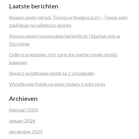
Laatste berichten
Nowoczesny serwis Toyota w Bydgoszczy – Twoje auto
zasługuje na najlepszą opiekę
Nowoczesne rozwiązania lakiernicze i blacharskie w
Szczytnie
Odkryj orientalny styl: tureckie meble i małe stoliki
kawowe
Stwórz wyjątkowe wnętrze z Unodesign
Wyjątkowe fotele na wyprzedaży z nutą stylu
Archieven
februari 2026
januari 2026
december 2025