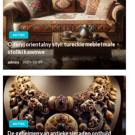
ANTIEK
Odkryj orientalny styl: tureckie meble i małe
stoliki kawowe
admin
2026-01-19
ANTIEK
De geheimen van antieke sieraden onthuld