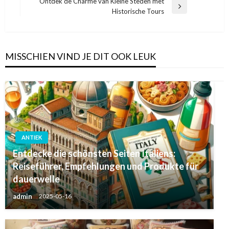
bericht
Ontdek de Charme van Kleine Steden met
Volgend
Historische Tours
bericht
MISSCHIEN VIND JE DIT OOK LEUK
ANTIEK
Entdecke die schönsten Seiten Italiens:
Reiseführer, Empfehlungen und Produkte für
dauerwelle
admin
2025-05-16