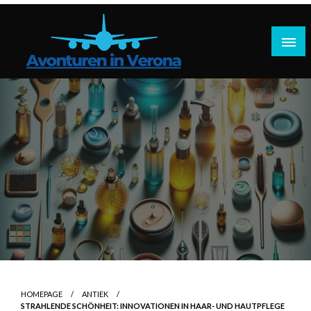
Doorgaan
naar
inhoud
Reisplannen, praktische tips, reisverhalen
Avonturen in Verona
HOMEPAGE
ANTIEK
STRAHLENDE SCHÖNHEIT: INNOVATIONEN IN HAAR- UND HAUTPFLEGE