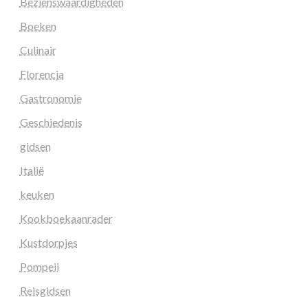
Bezienswaardigheden
Boeken
Culinair
Florencja
Gastronomie
Geschiedenis
gidsen
Italië
keuken
Kookboekaanrader
Kustdorpjes
Pompeii
Reisgidsen