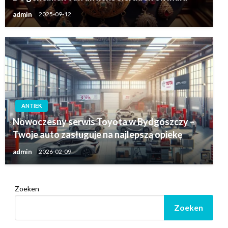
admin
2025-09-12
ANTIEK
Nowoczesny serwis Toyota w Bydgoszczy –
Twoje auto zasługuje na najlepszą opiekę
admin
2026-02-09
Zoeken
Zoeken