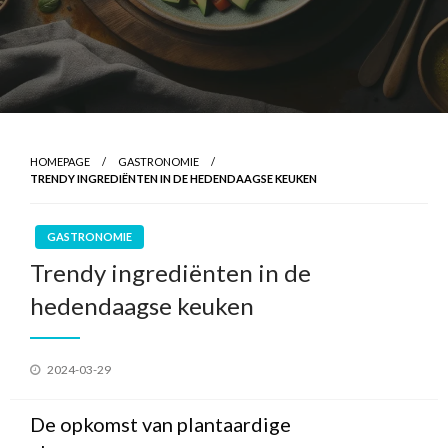
HOMEPAGE
GASTRONOMIE
TRENDY INGREDIËNTEN IN DE HEDENDAAGSE KEUKEN
GASTRONOMIE
Trendy ingrediënten in de
hedendaagse keuken
Geplaatst
2024-03-29
op
De opkomst van plantaardige