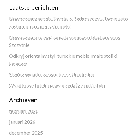
Laatste berichten
Nowoczesny serwis Toyota w Bydgoszczy – Twoje auto
zasługuje na najlepszą opiekę
Nowoczesne rozwiązania lakiernicze i blacharskie w
Szczytnie
Odkryj orientalny styl: tureckie meble i małe stoliki
kawowe
Stwórz wyjątkowe wnętrze z Unodesign
Wyjątkowe fotele na wyprzedaży z nutą stylu
Archieven
februari 2026
januari 2026
december 2025