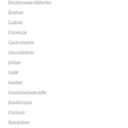
Bezienswaardigheden
Boeken
Culinair
Florencja
Gastronomie
Geschiedenis
gidsen
Italië
keuken
Kookboekaanrader
Kustdorpjes
Pompeii
Reisgidsen