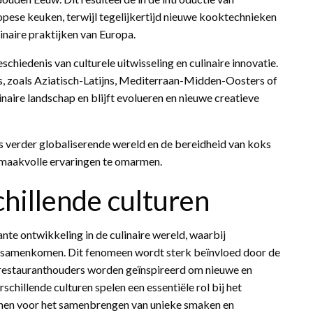
opese keuken, terwijl tegelijkertijd nieuwe kooktechnieken
inaire praktijken van Europa.
iedenis van culturele uitwisseling en culinaire innovatie.
, zoals Aziatisch-Latijns, Mediterraan-Midden-Oosters of
aire landschap en blijft evolueren en nieuwe creatieve
 verder globaliserende wereld en de bereidheid van koks
smaakvolle ervaringen te omarmen.
chillende culturen
te ontwikkeling in de culinaire wereld, waarbij
en samenkomen. Dit fenomeen wordt sterk beïnvloed door de
en restauranthouders worden geïnspireerd om nieuwe en
chillende culturen spelen een essentiële rol bij het
men voor het samenbrengen van unieke smaken en