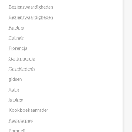
Bezienswaardigheden
Bezienswaardigheden
Boeken
Culinair
Florencja
Gastronomie
Geschiedenis
gidsen
Italië
keuken
Kookboekaanrader
Kustdorpjes
Pompeii