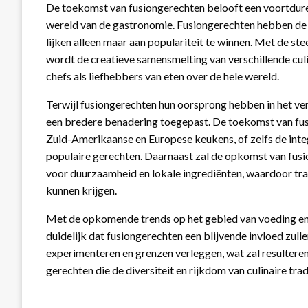
De toekomst van fusiongerechten belooft een voortdurend
wereld van de gastronomie. Fusiongerechten hebben d
lijken alleen maar aan populariteit te winnen. Met de st
wordt de creatieve samensmelting van verschillende cu
chefs als liefhebbers van eten over de hele wereld.
Terwijl fusiongerechten hun oorsprong hebben in het v
een bredere benadering toegepast. De toekomst van fus
Zuid-Amerikaanse en Europese keukens, of zelfs de integ
populaire gerechten. Daarnaast zal de opkomst van fusi
voor duurzaamheid en lokale ingrediënten, waardoor tr
kunnen krijgen.
Met de opkomende trends op het gebied van voeding en d
duidelijk dat fusiongerechten een blijvende invloed zulle
experimenteren en grenzen verleggen, wat zal resultere
gerechten die de diversiteit en rijkdom van culinaire trad