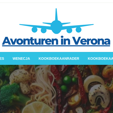
splannen, praktische tips, reisverhalen
vonturen in Verona
ES
WENECJA
KOOKBOEKAANRADER
KOOKBOEKA