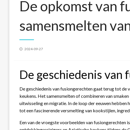
De opkomst van fu
samensmelten va
Geplaatst
2024-09-27
op
De geschiedenis van 
De geschiedenis van fusiongerechten gaat terug tot de 
keukens. Het samensmelten of combineren van smaken en
uitwisseling en migratie. In de loop der eeuwen hebben 
tot een fascinerende versmelting van kookstijlen, ingred
Een van de vroegste voorbeelden van fusiongerechten is
ontdekkingsreizigers en Aziatische keukens tijdens de G