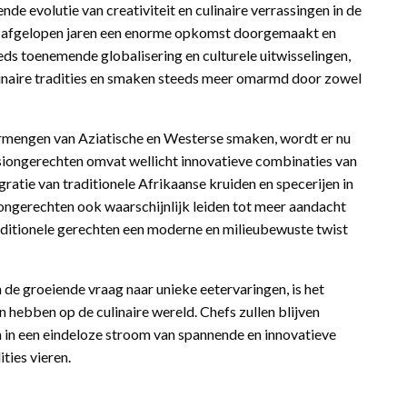
e evolutie van creativiteit en culinaire verrassingen in de
e afgelopen jaren een enorme opkomst doorgemaakt en
eeds toenemende globalisering en culturele uitwisselingen,
linaire tradities en smaken steeds meer omarmd door zowel
ermengen van Aziatische en Westerse smaken, wordt er nu
iongerechten omvat wellicht innovatieve combinaties van
ratie van traditionele Afrikaanse kruiden en specerijen in
ongerechten ook waarschijnlijk leiden tot meer aandacht
aditionele gerechten een moderne en milieubewuste twist
e groeiende vraag naar unieke eetervaringen, is het
n hebben op de culinaire wereld. Chefs zullen blijven
n in een eindeloze stroom van spannende en innovatieve
ities vieren.