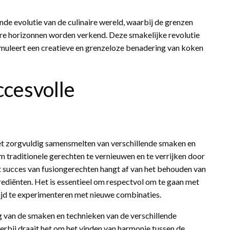
e evolutie van de culinaire wereld, waarbij de grenzen
ire horizonnen worden verkend. Deze smakelijke revolutie
imuleert een creatieve en grenzeloze benadering van koken
ccesvolle
het zorgvuldig samensmelten van verschillende smaken en
m traditionele gerechten te vernieuwen en te verrijken door
Het succes van fusiongerechten hangt af van het behouden van
rediënten. Het is essentieel om respectvol om te gaan met
tijd te experimenteren met nieuwe combinaties.
g van de smaken en technieken van de verschillende
rbij draait het om het vinden van harmonie tussen de