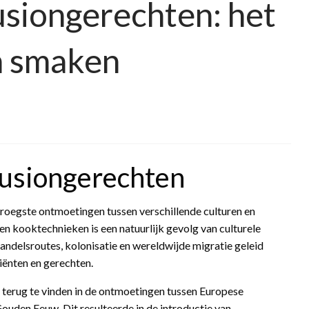
siongerechten: het
n smaken
fusiongerechten
vroegste ontmoetingen tussen verschillende culturen en
 kooktechnieken is een natuurlijk gevolg van culturele
handelsroutes, kolonisatie en wereldwijde migratie geleid
iënten en gerechten.
 terug te vinden in de ontmoetingen tussen Europese
ouden Eeuw. Dit resulteerde in de introductie van