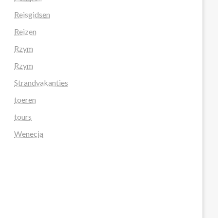
Reisgidsen
Reizen
Rzym
Rzym
Strandvakanties
toeren
tours
Wenecja