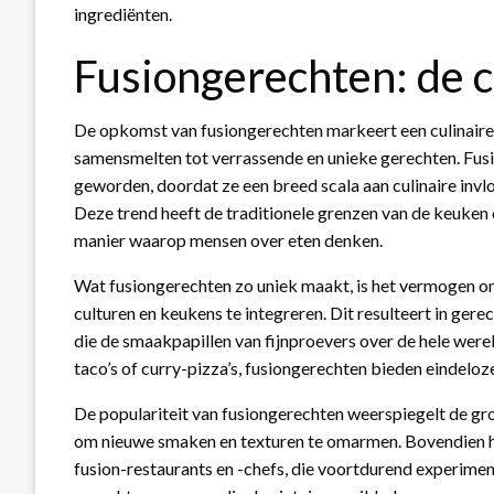
ingrediënten.
Fusiongerechten: de c
De opkomst van fusiongerechten markeert een culinaire 
samensmelten tot verrassende en unieke gerechten. Fusio
geworden, doordat ze een breed scala aan culinaire in
Deze trend heeft de traditionele grenzen van de keuke
manier waarop mensen over eten denken.
Wat fusiongerechten zo uniek maakt, is het vermogen om
culturen en keukens te integreren. Dit resulteert in ger
die de smaakpapillen van fijnproevers over de hele werel
taco’s of curry-pizza’s, fusiongerechten bieden eindeloz
De populariteit van fusiongerechten weerspiegelt de gro
om nieuwe smaken en texturen te omarmen. Bovendien h
fusion-restaurants en -chefs, die voortdurend experim