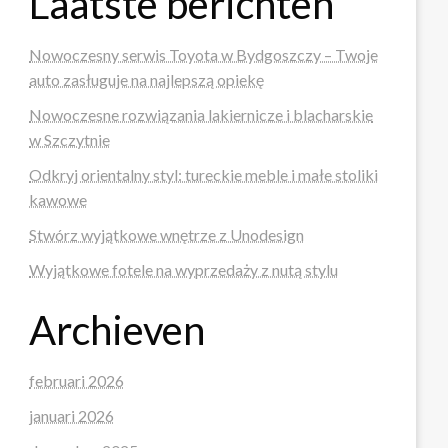
Laatste berichten
Nowoczesny serwis Toyota w Bydgoszczy – Twoje
auto zasługuje na najlepszą opiekę
Nowoczesne rozwiązania lakiernicze i blacharskie
w Szczytnie
Odkryj orientalny styl: tureckie meble i małe stoliki
kawowe
Stwórz wyjątkowe wnętrze z Unodesign
Wyjątkowe fotele na wyprzedaży z nutą stylu
Archieven
februari 2026
januari 2026