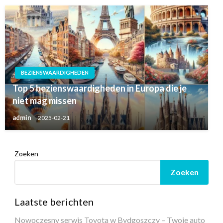
BEZIENSWAARDIGHEDEN
Top 5 bezienswaardigheden in Europa die je
niet mag missen
admin
2025-02-21
Zoeken
Zoeken
Laatste berichten
Nowoczesny serwis Toyota w Bydgoszczy – Twoje auto