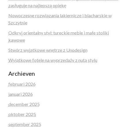
zasługuje na najlepszą opiekę
Nowoczesne rozwiązania lakiernicze i blacharskie w
Szczytnie
Odkryj orientalny styl: tureckie meble i małe stoliki
kawowe
Stwórz wyjątkowe wnętrze z Unodesign
Wyjątkowe fotele na wyprzedaży z nutą stylu
Archieven
februari 2026
januari 2026
december 2025
oktober 2025
september 2025