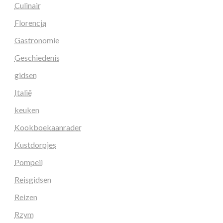
Culinair
Florencja
Gastronomie
Geschiedenis
gidsen
Italië
keuken
Kookboekaanrader
Kustdorpjes
Pompeii
Reisgidsen
Reizen
Rzym