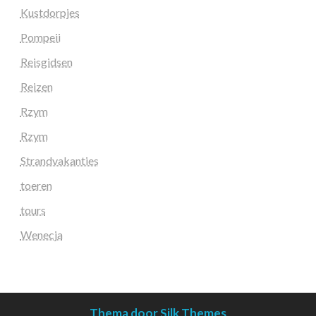
Kustdorpjes
Pompeii
Reisgidsen
Reizen
Rzym
Rzym
Strandvakanties
toeren
tours
Wenecja
Thema door Silk Themes