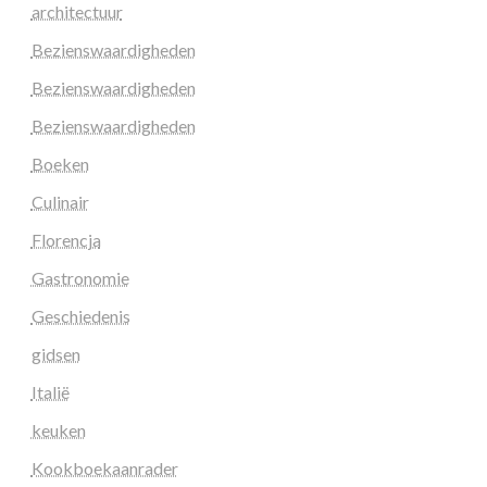
architectuur
Bezienswaardigheden
Bezienswaardigheden
Bezienswaardigheden
Boeken
Culinair
Florencja
Gastronomie
Geschiedenis
gidsen
Italië
keuken
Kookboekaanrader