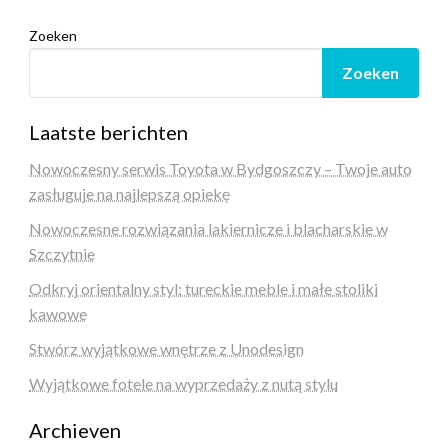
Zoeken
Zoeken
Laatste berichten
Nowoczesny serwis Toyota w Bydgoszczy – Twoje auto
zasługuje na najlepszą opiekę
Nowoczesne rozwiązania lakiernicze i blacharskie w
Szczytnie
Odkryj orientalny styl: tureckie meble i małe stoliki
kawowe
Stwórz wyjątkowe wnętrze z Unodesign
Wyjątkowe fotele na wyprzedaży z nutą stylu
Archieven