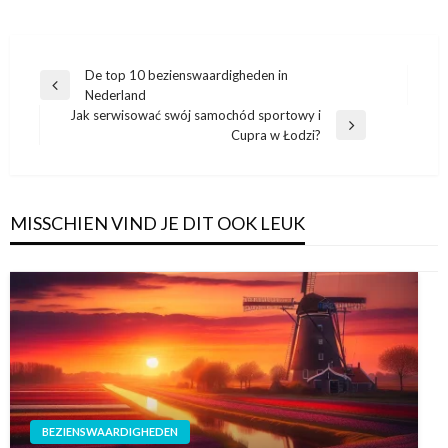
Bericht
De top 10 bezienswaardigheden in
Vorige
Nederland
navigatie
bericht
Jak serwisować swój samochód sportowy i
Volgend
Cupra w Łodzi?
bericht
MISSCHIEN VIND JE DIT OOK LEUK
BEZIENSWAARDIGHEDEN