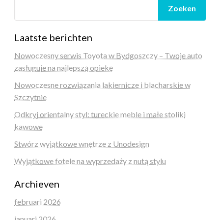
Zoeken
Laatste berichten
Nowoczesny serwis Toyota w Bydgoszczy – Twoje auto
zasługuje na najlepszą opiekę
Nowoczesne rozwiązania lakiernicze i blacharskie w
Szczytnie
Odkryj orientalny styl: tureckie meble i małe stoliki
kawowe
Stwórz wyjątkowe wnętrze z Unodesign
Wyjątkowe fotele na wyprzedaży z nutą stylu
Archieven
februari 2026
januari 2026