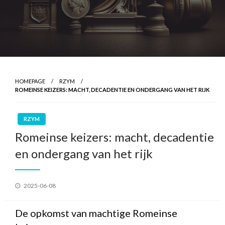
HOMEPAGE
RZYM
ROMEINSE KEIZERS: MACHT, DECADENTIE EN ONDERGANG VAN HET RIJK
RZYM
Romeinse keizers: macht, decadentie
en ondergang van het rijk
Geplaatst
2025-06-08
op
De opkomst van machtige Romeinse