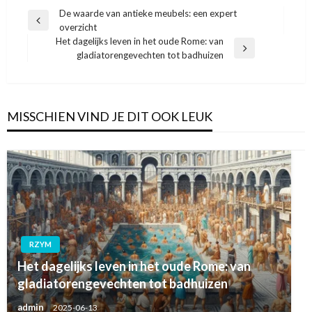
Bericht
De waarde van antieke meubels: een expert
Vorige
overzicht
navigatie
bericht
Het dagelijks leven in het oude Rome: van
Volgend
gladiatorengevechten tot badhuizen
bericht
MISSCHIEN VIND JE DIT OOK LEUK
RZYM
Het dagelijks leven in het oude Rome: van
gladiatorengevechten tot badhuizen
admin
2025-06-13