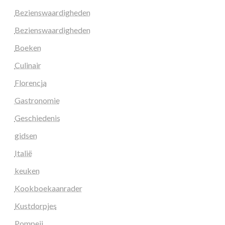
Bezienswaardigheden
Bezienswaardigheden
Boeken
Culinair
Florencja
Gastronomie
Geschiedenis
gidsen
Italië
keuken
Kookboekaanrader
Kustdorpjes
Pompeii